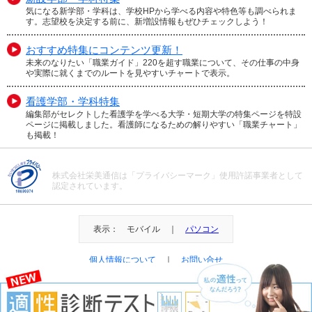
気になる新学部・学科は、学校HPから学べる内容や特色等も調べられま
す。志望校を決定する前に、新増設情報もぜひチェックしよう！
おすすめ特集にコンテンツ更新！
未来のなりたい「職業ガイド」220を超す職業について、その仕事の中身
や実際に就くまでのルートを見やすいチャートで表示。
看護学部・学科特集
編集部がセレクトした看護学を学べる大学・短期大学の特集ページを特設
ページに掲載しました。看護師になるための解りやすい「職業チャート」
も掲載！
株式会社栄美通信は「プライバシーマーク」使用許諾事業者として
認定されています。
表示： モバイル ｜
パソコン
個人情報について
｜
お問い合せ
＠Eibi Tsushin All Right Reserved.