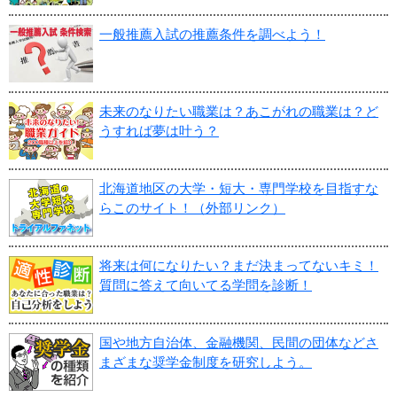
一般推薦入試の推薦条件を調べよう！
未来のなりたい職業は？あこがれの職業は？ど
うすれば夢は叶う？
北海道地区の大学・短大・専門学校を目指すな
らこのサイト！（外部リンク）
将来は何になりたい？まだ決まってないキミ！
質問に答えて向いてる学問を診断！
国や地方自治体、金融機関、民間の団体などさ
まざまな奨学金制度を研究しよう。