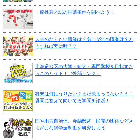
一般推薦入試の推薦条件を調べよう！
未来のなりたい職業は？あこがれの職業は？ど
うすれば夢は叶う？
北海道地区の大学・短大・専門学校を目指すな
らこのサイト！（外部リンク）
将来は何になりたい？まだ決まってないキミ！
質問に答えて向いてる学問を診断！
国や地方自治体、金融機関、民間の団体などさ
まざまな奨学金制度を研究しよう。