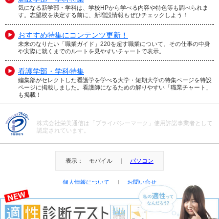
気になる新学部・学科は、学校HPから学べる内容や特色等も調べられま
す。志望校を決定する前に、新増設情報もぜひチェックしよう！
おすすめ特集にコンテンツ更新！
未来のなりたい「職業ガイド」220を超す職業について、その仕事の中身
や実際に就くまでのルートを見やすいチャートで表示。
看護学部・学科特集
編集部がセレクトした看護学を学べる大学・短期大学の特集ページを特設
ページに掲載しました。看護師になるための解りやすい「職業チャート」
も掲載！
株式会社栄美通信は「プライバシーマーク」使用許諾事業者として
認定されています。
表示： モバイル ｜
パソコン
個人情報について
｜
お問い合せ
＠Eibi Tsushin All Right Reserved.