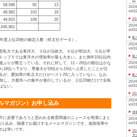
点
58,596
92
13
20
vol3
48,982
103
18
2
44,815
109
20
20
,645,861
vol3
私
該年度上位20校の確定人数（旺文社データ）。
20
vol3
堅私大である東洋大、３位が法政大、４位が明治大、５位が早
私
トップ５では東洋大の増加率が最も大きい。また例年10位以内
ぶりが際立っている。それに対して、11～20位の順位はかな
20
vol3
ら18位へ下がり、専修大が19位から15位へ上昇したことが注
るが、愛知県の私立大だけがベスト20に入っていない。なお、
私
加し、大都市への集中が進行しているが、上位20校だけで全私
20
vol3
はない。
2
20
ルマガジン）お申し込み
vol3
併
方に必要であろうと思われる教育関連のニュースを簡潔にまと
20
vol3
織り込み、隔週でお届けするメールマガジンです。進路指導や
れば幸いです。
2
大