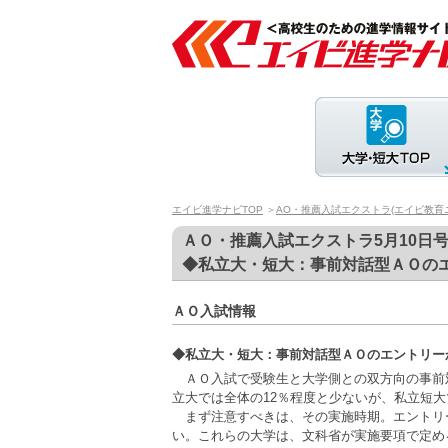
エイビ進学ナビTOP
＞
AO・推薦入試エクストラ(エイビ教育
ＡＯ・推薦入試エクストラ5月10日
◆私立大・短大：事前対話型ＡＯの
ＡＯ入試情報
◆私立大・短大：事前対話型ＡＯのエントリー
ＡＯ入試で受験生と大学側との双方向の事前
立大では全体の12％程度と少ないが、私立短
まず注意すべきは、その実施時期。エントリ
い。これらの大学は、文科省が実施要項で定め