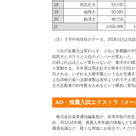
18
同志社大
53,742
19
福岡大
50,281
20
駒澤大
48,716
計
1,654,806
1
（注）３月中旬現在のデータ。2018の計は当
１位の近畿大は変わらず、２位に首都圏の中
稲田大とガラリと上位のメンバーが変わった。
の顔ぶれはほとんど変わらないが、東洋大の躍進
り変動する。今年度は同志社大が前年の13位か
目される。いずれも大都市圏という点が共通す
上位20校の延べ志願者数は前年より約９千人増
立大志願者の約半数を占めるという構造に変化
AO・推薦入試エクストラ（メー
株式会社栄美通信編集部が、高等学校の先生
め、AO入試年鑑、推薦入学年鑑の情報なども
職員会議など、様々な用途にお役立ていただけ