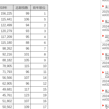
vol3
女
018年
志願指数
前年順位
20
156,225
99
１
vol3
115,441
106
５
私
122,499
94
２
20
vol3
120,279
93
３
語
117,209
95
４
（
115,180
88
６
20
vol3
98,262
96
７
92,216
101
８
私
学
88,182
105
９
20
78,905
115
10
vol3
71,793
96
11
1
の
56,566
107
14
20
62,905
96
12
vol3
49,681
117
15
私
45,761
123
19
20
vol3
51,802
107
16
私
50,562
109
17