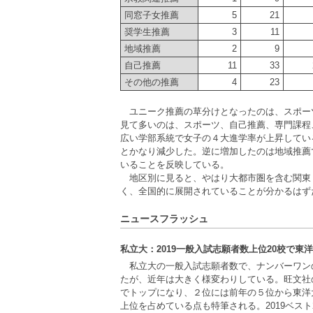
同窓子女推薦
5
21
奨学生推薦
3
11
地域推薦
2
9
自己推薦
11
33
その他の推薦
4
23
ユニーク推薦の草分けとなったのは、スポー
見て多いのは、スポーツ、自己推薦、専門課程
広い学部系統で女子の４大進学率が上昇してい
とかなり減少した。逆に増加したのは地域推薦
いることを反映している。
地区別に見ると、やはり大都市圏を含む関東
く、全国的に展開されていることが分かるはず
ニュースフラッシュ
私立大：2019一般入試志願者数上位20校で東
私立大の一般入試志願者数で、ナンバーワン
たが、近年は大きく様変わりしている。旺文社の
でトップになり、２位には前年の５位から東洋
上位を占めている点も特筆される。2019ベス