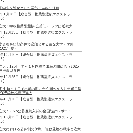
31】
子学生を対象とした学部・学科に注目
25年1月10日【総合型・推薦型選抜エクストラ
30】
立大：学校推薦型選抜(公募制)トップは近畿大
24年12月25日【総合型・推薦型選抜エクストラ
29】
学資格を出願条件で必須とする主な大学・学部
2025年度）
24年12月10日【総合型・推薦型選抜エクストラ
28】
立大：12月下旬～１月以降で出願の間に合う2025
校推薦型選抜
24年11月25日【総合型・推薦型選抜エクストラ
27】
2月中旬～１月で出願の間に合う国公立大共テ併用型
2025学校推薦型選抜
24年11月10日【総合型・推薦型選抜エクストラ
26】
立大：2025公募推薦入試の全国統計レポート
24年10月25日【総合型・推薦型選抜エクストラ
25】
立大における公募制の併願・複数受験の戦略と注意