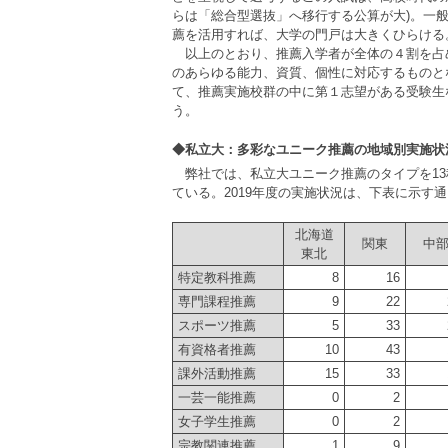
らは「総合型選抜」へ移行する公算が大)。一
薦を活用すれば、大学の門戸は大きくひらける
以上のとおり、推薦入学者が全体の４割を占
のあらゆる能力、資質、個性に対応するものと
て、推薦実施校群の中に第１志望がある受験生
う。
◆私立大：多彩なユニーク推薦の地域別実施状
弊社では、私立大ユニーク推薦のタイプを1
ている。2019年度の実施状況は、下表に示す
北海道
関東
中
東北
特定教科推薦
8
16
専門課程推薦
9
22
スポーツ推薦
5
33
有資格者推薦
10
43
課外活動推薦
15
33
一芸一能推薦
0
2
女子学生推薦
0
2
宗教関連推薦
1
9