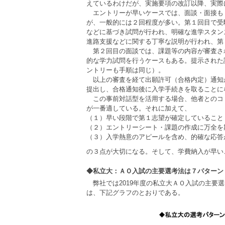
えているわけだが、実施要項の改訂以降、実際
エントリーが早いケースでは、面談・面接も
が、一般的には２回程度が多い。第１回目で受
などに基づき試問が行われ、明確な進学スタン
進路支援などに関する丁寧な説明が行われ、第
第２回目の面談では、課題等の内容が審査さ
的な学力試問を行うケースもある。提示された
ントリーも手順は同じ）。
以上の審査を経て出願許可（合格内定）通知
提出し、合格通知後に入学手続きを取ることに
この事前対話型を活用する場合、他者とのコ
が一番適している。それに加えて、
（１）早い段階で第１志望が確定していること
（２）エントリーシート・課題の作成に万全を
（３）入学熱意のアピールを含め、的確な応答
の３点が大切になる。そして、学費納入が早い
◆私立大：ＡＯ入試の主要選考法は７パターン
弊社では2019年度の私立大ＡＯ入試の主要
は、下記グラフのとおりである。