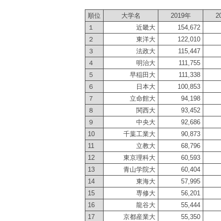
順位
大学名
2019年
2
１
近畿大
154,672
２
東洋大
122,010
３
法政大
115,447
４
明治大
111,755
５
早稲田大
111,338
６
日本大
100,853
７
立命館大
94,198
８
関西大
93,452
９
中央大
92,686
10
千葉工業大
90,873
11
立教大
68,796
12
東京理科大
60,593
13
青山学院大
60,404
14
東海大
57,995
15
専修大
56,201
16
龍谷大
55,444
17
京都産業大
55,350