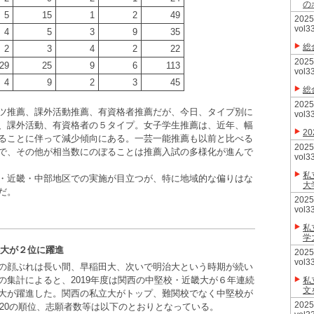
の
5
15
1
2
49
20
vol3
4
5
3
9
35
総
2
3
4
2
22
20
29
25
9
6
113
vol3
4
9
2
3
45
総
20
ツ推薦、課外活動推薦、有資格者推薦だが、今日、タイプ別に
vol3
、課外活動、有資格者の５タイプ。女子学生推薦は、近年、幅
2
ることに伴って減少傾向にある。一芸一能推薦も以前と比べる
20
で、その他が相当数にのぼることは推薦入試の多様化が進んで
vol3
私
・近畿・中部地区での実施が目立つが、特に地域的な偏りはな
大
だ。
20
vol3
私
学
洋大が２位に躍進
20
vol3
の顔ぶれは長い間、早稲田大、次いで明治大という時期が続い
集計によると、2019年度は関西の中堅校・近畿大が６年連続
私
文
大が躍進した。関西の私立大がトップ、難関校でなく中堅校が
20
ト20の順位、志願者数等は以下のとおりとなっている。