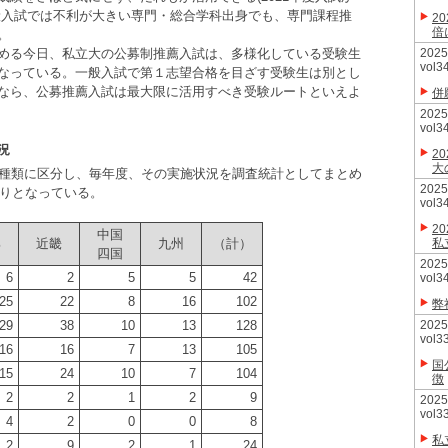
般入試では不利が大きい専門・総合学科出身でも、専門課程推
2
倍
。
める今日、私立大の公募制推薦入試は、多様化している受験生
20
vol3
なっている。一般入試で第１志望合格を目ざす受験生は別とし
なら、公募推薦入試は最大限に活用すべき受験ルートといえよ
併
20
vol3
況
2
大
3種類に区分し、毎年度、その実施状況を調査統計としてまとめ
20
通りとなっている。
vol3
2
中国
部
近畿
九州
（計）
私
四国
20
6
2
5
5
42
vol3
25
22
8
16
102
弊
29
38
10
13
128
20
vol3
16
16
7
13
105
国
15
24
10
7
104
徴
2
2
1
2
9
20
vol3
4
2
0
0
8
私
2
9
2
1
24