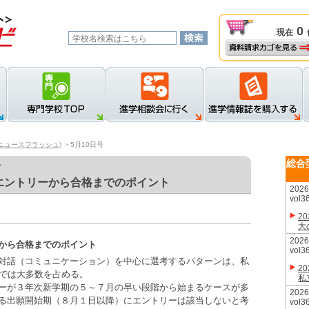
0
現在
資料請求カゴを見る
新規登録
ロ
ニュースフラッシュ)
＞5月10日号
総合
号
エントリーから合格までのポイント
20
vol3
2
大
20
から合格までのポイント
vol3
対話（コミュニケーション）を中心に選考するパターンは、私
2
大では大多数を占める。
私
ーが３年次新学期の５～７月の早い段階から始まるケースが多
20
る出願開始期（８月１日以降）にエントリーは該当しないと考
vol3