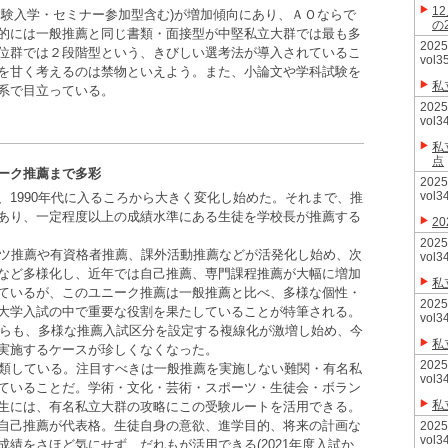
1
体験入学・セミナー参加型含む)が増加傾向にあり、ＡＯならで
の
的には一般推薦と同じ書類・面接型が中堅私立大群では最も多
20
位群では２段階型という、きびしい選考法が導入されているこ
vol3
を甘く考えるのは禁物といえよう。また、小論文や学科試験を
私
系で目立っている。
20
vol3
私
点
ーク推薦まで多彩
20
vol3
1990年代に入るころから大きく変化し始めた。それまで、推
あり、一定程度以上の成績水準にある生徒を学校長が推薦する
2
20
ーツ推薦や有資格者推薦、課外活動推薦などが活発化し始め、次
vol3
など多様化し、近年では自己推薦、専門課程推薦が大幅に増加
私
ているが、このユニーク推薦は一般推薦と比べ、多様な個性・
20
大学入試の中で重要な役割を果たしていることが特筆される。
vol3
がらも、多様な推薦入試区分を設定する複線化が激増し始め、今
私
実施するケースが珍しくなくなった。
20
分類している。注目すべきは一般推薦を実施しない難関・有名私
vol3
ていることだ。学術・文化・芸術・スポーツ・生徒会・ボラン
私
生には、有名私立大群の攻略にこの受験ルートを活用できる。
自己推薦が代表格。生徒自身の意欲、進学目的、将来の計画な
20
vol3
績をさほど気にせず、だれもが活用できる(2021年度入試か