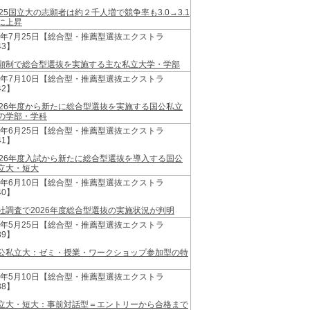
025国立大の志願者は約２千人増で競争率も3.0→3.1
に上昇
25年7月25日【総合型・推薦型選抜エクストラ
43】
願制で総合型選抜を実施する主な私立大学・学部
25年7月10日【総合型・推薦型選抜エクストラ
42】
026年度から新たに総合型選抜を実施する国公私立
の学部・学科
25年6月25日【総合型・推薦型選抜エクストラ
41】
026年度入試から新たに総合型選抜を導入する国公
立大・短大
25年6月10日【総合型・推薦型選抜エクストラ
40】
社調査で2026年度総合型選抜の実施状況が判明
25年5月25日【総合型・推薦型選抜エクストラ
39】
公私立大：ゼミ・授業・ワークショップ参加型の特
25年5月10日【総合型・推薦型選抜エクストラ
38】
立大・短大：事前対話型＝エントリーから合格まで