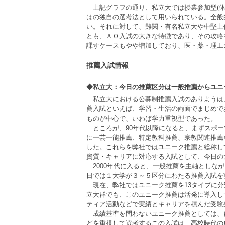
上記グラフの通り、私立大では授業参加型(
はの独自の選考法として用いられている。全般
い。それに対して、難関・有名私立大や中堅上
とも、ＡＯ入試の大きな特徴であり、その攻略
課すケースもやや増加しており、医・薬・理工
推薦入試情報
◆私立大：今日の推薦区分は一般推薦からユニ
私立大における公募制推薦入試のありようは、
薦入試といえば、学習・生活の両面でまじめで
ものが中心で、いわば学力重視型であった。
ところが、90年代以降になると、まずスポ
に一芸一能推薦、特定教科推薦、宗教関連推薦
した。これらを弊社ではユニーク推薦と総称し
資質・キャリアに対応する入試として、今日の
2000年代に入ると、一般推薦を主軸としな
日では１大学が３～５区分にわたる推薦入試を
現在、弊社ではユニーク推薦を13タイプに
立大群でも、このユニーク推薦は活発に導入し
ティア活動などで実績とキャリアを積んだ受験
成績基準を問わないユニーク推薦としては、
どを重視して選考するこの入試は、高校時代の成