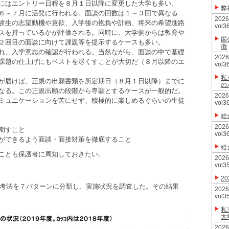
にはエントリー日程を８月１日以降に変更した大学も多い。
弊
６～７月に活発に行われる。面談の回数は１～３回で異なる
20
験生の志望動機や意欲、入学後の抱負や計画、将来の希望進路
vol3
スを持っているかが評価される。同時に、大学側からは教育や
国
２回目の面談に向けて課題等を提示するケースも多い。
徴
れ、入学意志の確認が行われる。当然ながら、面談の中で基礎
20
課題の仕上げにもベストを尽くすことが大切だ（８月以降のエ
vol3
私
が届けば、正規の出願書類を所定期日（８月１日以降）までに
の
なる。この正規出願の段階から専願とするケースが一般的だ。
20
ミュニケーションを苦にせず、積極的に楽しめるぐらいの生徒
vol3
総
20
期すこと
vol3
ができるよう面談・面接対策を徹底すること
総
ことも保護者に周知しておきたい。
20
vol3
2
選考法を７パターンに分類し、実施状況を調査した。その結果
20
vol3
私
大
20