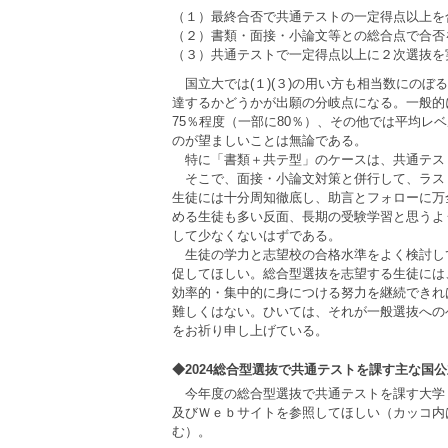
（１）最終合否で共通テストの一定得点以上を
（２）書類・面接・小論文等との総合点で合否
（３）共通テストで一定得点以上に２次選抜を
国立大では(１)(３)の用い方も相当数にの
達するかどうかが出願の分岐点になる。一般的に
75％程度（一部に80％）、その他では平均レ
のが望ましいことは無論である。
特に「書類＋共テ型」のケースは、共通テス
そこで、面接・小論文対策と併行して、ラス
生徒には十分周知徹底し、助言とフォローに万
める生徒も多い反面、長期の受験学習と思うよ
して少なくないはずである。
生徒の学力と志望校の合格水準をよく検討し
促してほしい。総合型選抜を志望する生徒には
効率的・集中的に身につける努力を継続できれ
難しくはない。ひいては、それが一般選抜への
をお祈り申し上げている。
◆2024総合型選抜で共通テストを課す主な国
今年度の総合型選抜で共通テストを課す大学
及びＷｅｂサイトを参照してほしい（カッコ内は
む）。