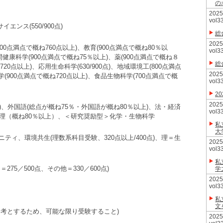
の
20
vol3
イエンス(550/900点)
総
20
900点満点で概ね760点以上)、教育(900点満点で概ね80％以
vol3
間健康科学(900点満点で概ね75％以上)、薬(900点満点で概ね８
総
0点以上)、応用生命科学(630/900点)、地域環境工(800点満点
20
(900点満点で概ね720点以上)、食品生物科学(700点満点で概
vol3
2
20
上)、外国語(総点が概ね75％・外国語が概ね80％以上)、法・経済
vol3
理（概ね80％以上）、＜研究奨励型＞化学・生物科学
私
大
ィ、環境共生(理数系科目受験、320点以上/400点)、理＝生
20
vol3
私
75／500点、その他＝330／600点)
学
20
vol3
私
文
参考とするため、可能な限り受験すること)
20