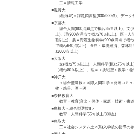
工＝情報工学
■滋賀大
経済(昼)＝課題図書型(630/900点)、データサ
■京都大
総合人間(800点満点で概ね85％以上)、文(
上)、理(900点満点で概ね70％以上)、医＝人
割以上)、農＝資源生物科学(900点満点で概ね72
で概ね640点以上)、食料・環境経済、森林科学
ね600点以上)
■大阪大
文(概ね75％以上)、人間科学(概ね75％以
（概ね80％以上）、理＝＜挑戦型＞数学・物
■神戸大
＜総合型選抜＞国際人間科学＝発達コミュニテ
物・惑星、医＝医
■奈良教育大
教育＝教育(音楽・保体・家庭・技術・書道＝2
■島根大＜総合型選抜II＞
教育・人間科学(55％以上/300点)
■鳥取大
工＝社会システム土木系(入学後の指導の