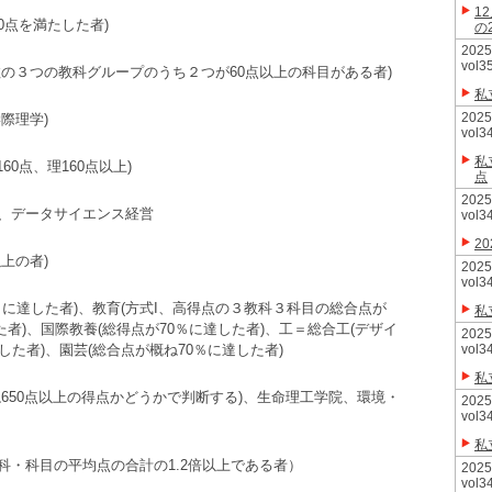
1
0点を満たした者)
の
20
vol3
の３つの教科グループのうち２つが60点以上の科目がある者)
私
20
際理学)
vol3
私
60点、理160点以上)
点
20
、データサイエンス経営
vol3
2
上の者)
20
vol3
％に達した者)、教育(方式I、高得点の３教科３科目の総合点が
私
た者)、国際教養(総得点が70％に達した者)、工＝総合工(デザイ
20
た者)、園芸(総合点が概ね70％に達した者)
vol3
私
650点以上の得点かどうかで判断する)、生命理工学院、環境・
20
vol3
私
・科目の平均点の合計の1.2倍以上である者）
20
vol3