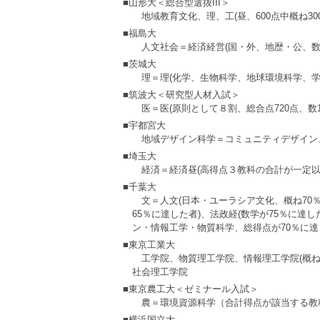
■山形大＜総合型選抜III＞
地域教育文化、理、工(昼、600点中概ね30
■福島大
人文社会＝経済経営(国・外、地歴・公、数
■茨城大
理＝理(化学、生物科学、地球環境科学、学
■筑波大＜研究型人材入試＞
医＝医(原則として８割、総合点720点、数1
■宇都宮大
地域デザイン科学＝コミュニティデザイン
■埼玉大
経済＝経済昼(高得点３教科の合計が一定以
■千葉大
文＝人文(日本・ユーラシア文化、概ね70
65％に達した者)、法政経(数学が75％に達し
ン・情報工学・物質科学、総得点が70％に達し
■東京工業大
工学院、物質理工学院、情報理工学院(概ね
社会理工学院
■東京農工大＜ゼミナール入試＞
農＝環境資源科学（合計得点が該当する教科
■横浜国立大