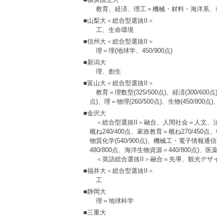
教育、経済、理工＝機械・材料・海洋系、
■山梨大＜総合型選抜II＞
工、生命環境
■信州大＜総合型選抜II＞
理＝理(地球学、450/900点)
■新潟大
理、創生
■富山大＜総合型選抜II＞
教育＝理数型(325/500点)、経済(300/
点)、理＝物理(260/500点)、生物(450/800点
■金沢大
＜総合型選抜II＞融合、人間社会＝人文、法
概ね240/400点、家政教育＝概ね270/45
物質化学(540/900点)、機械工・電子情報通
480/800点、海洋生物資源＝440/800点)、医
＜英語総合選抜II＞融合＝先導、観光デザ
■福井大＜総合型選抜II＞
工
■静岡大
理＝地球科学
■三重大