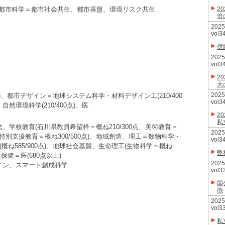
都市科学＝都市社会共生、都市基盤、環境リスク共生
2
倍
20
vol3
併
20
vol3
2
大
20
600点)、都市デザイン＝地球システム科学・材料デザイン工(210/400
vol3
)、自然環境科学(210/400点)、医
2
私
、学校教育(石川県教員希望枠＝概ね210/300点、美術教育＝
20
0点、特別支援教育＝概ね300/500点)、地域創造、理工＝数物科学・
vol3
信(概ね585/900点)、地球社会基盤、生命理工(生物科学＝概ね
弊
薬保健＝医(680点以上)
20
イン、スマート創成科学
vol3
国
徴
20
vol3
私