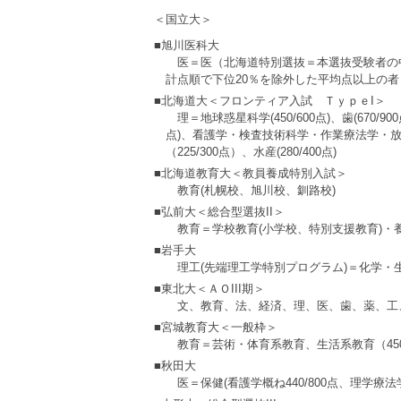
＜国立大＞
■旭川医科大
医＝医（北海道特別選抜＝本選抜受験者の
計点順で下位20％を除外した平均点以上の者
■北海道大＜フロンティア入試 ＴｙｐｅI＞
理＝地球惑星科学(450/600点)、歯(670/9
点)、看護学・検査技術科学・作業療法学・放射
（225/300点）、水産(280/400点)
■北海道教育大＜教員養成特別入試＞
教育(札幌校、旭川校、釧路校)
■弘前大＜総合型選抜II＞
教育＝学校教育(小学校、特別支援教育)・
■岩手大
理工(先端理工学特別プログラム)＝化学
■東北大＜ＡＯIII期＞
文、教育、法、経済、理、医、歯、薬、工
■宮城教育大＜一般枠＞
教育＝芸術・体育系教育、生活系教育（450/
■秋田大
医＝保健(看護学概ね440/800点、理学療法学