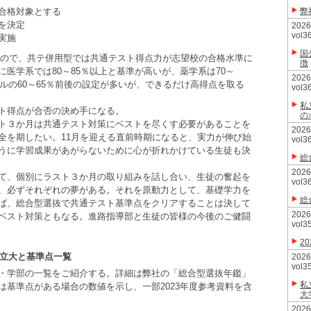
合格対象とする
弊
を決定
20
vol3
実施
国
ぼるので、共テ併用型では共通テスト得点力が志望校の合格水準に
徴
医学系では80～85％以上と基準が高いが、薬学系は70～
20
ベルの60～65％前後の設定が多いが、できるだけ高得点を取る
vol3
私
ト得点が合否の決め手になる。
の
ト３か月は共通テスト対策にベストを尽くす必要があることを
20
全を期したい。11月を迎える直前時期になると、実力が伸び始
vol3
うに学習成果があがらないために心が折れかけている生徒も決
総
20
て、個別にラスト３か月の取り組みを話し合い、生徒の奮起を
vol3
、必ずそれぞれの夢がある。それを原動力として、基礎学力を
総
ば、総合型選抜で共通テスト基準点をクリアすることは決して
20
ベスト対策ともなる。進路指導部と生徒の皆様の今後のご健闘
vol3
2
公立大と基準点一覧
20
vol3
・学部の一覧をご紹介する。詳細は弊社の「総合型選抜年鑑」
私
基準点がある場合の数値を示し、一部2023年度参考資料を含
大
20