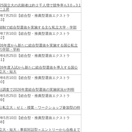
025国立大の志願者は約２千人増で競争率も3.0→3.1
に上昇
25年7月25日【総合型・推薦型選抜エクストラ
43】
願制で総合型選抜を実施する主な私立大学・学部
25年7月10日【総合型・推薦型選抜エクストラ
42】
026年度から新たに総合型選抜を実施する国公私立
の学部・学科
25年6月25日【総合型・推薦型選抜エクストラ
41】
026年度入試から新たに総合型選抜を導入する国公
立大・短大
25年6月10日【総合型・推薦型選抜エクストラ
40】
社調査で2026年度総合型選抜の実施状況が判明
25年5月25日【総合型・推薦型選抜エクストラ
39】
公私立大：ゼミ・授業・ワークショップ参加型の特
25年5月10日【総合型・推薦型選抜エクストラ
38】
立大・短大：事前対話型＝エントリーから合格まで