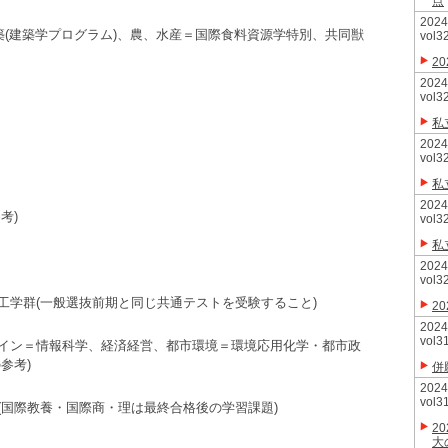
点
20
築(建築学プログラム)、農、水産＝国際食料資源学特別、共同獣
vol3
2
20
vol3
私
20
vol3
私
20
考)
vol3
私
20
vol3
工学群(一般選抜前期と同じ共通テストを受験すること)
2
20
vol3
イン＝情報科学、経済経営、都市環境＝環境応用化学・都市政
参考)
併
20
vol3
(国際教養・国際商・理は最終合格後の学習課題)
2
大