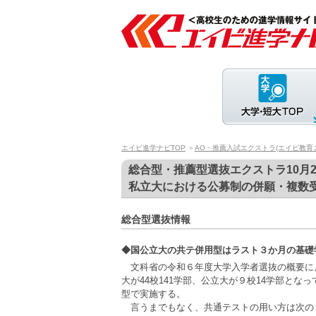
エイビ進学ナビTOP
＞
AO・推薦入試エクストラ(エイビ教育
総合型・推薦型選抜エクストラ10月2
私立大における公募制の併願・複数
総合型選抜情報
◆国公立大の共テ併用型はラスト３か月の基礎
文科省の令和６年度大学入学者選抜の概要に
大が44校141学部、公立大が９校14学部とな
型で実施する。
言うまでもなく、共通テストの用い方は次の