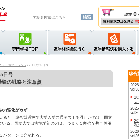
0
現在
資料請求カゴを見る
新規登録
ロ
ニュースフラッシュ)
＞10月25日号
総合
5日号
受験の戦略と注意点
20
vol3
2
大
20
学力強化がカギ
vol3
よると、総合型選抜で大学入学共通テストを課したのは、国立
2
っている。国立大では実施学部の54％、つまり５割強が共テ併用
私
20
３パターンに分かれる。
vol3