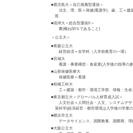
■鹿児島大＜自己推薦型選抜＞
法文、理、医＝保健(看護学)、歯、工＝建
医
■琉球大＜総合型選抜II＞
農(概ね50％であること)
＜公立大＞
■青森公立大
経営経済＝全学科（入学前教育の一環）
■宮城大
看護・事業構想・食産業(入学後の指導の参
■山形保健医療大
保健医療＝看護
■前橋工科大
工＝建築・都市・環境工学群、情報・生命
■東京都立大＜グローバル人材育成入試＞
人文社会＝人間社会・人文、システムデザ
策科学(経済経営・都市環境は入学後の学業の
■横浜市立大
データサイエンス、国際教養、国際商、理
■大阪公立大