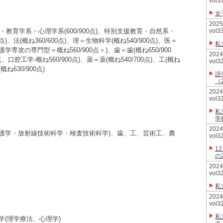
vol3
女
20
育・教育学系・心理学系(600/900点)、特別支援教育・自然系・
vol3
0点)、法(概ね360/600点)、理＝生物科学(概ね540/900点)、医＝
私
＜看護学専攻の専門型＝概ね560/900点＞)、歯＝歯(概ね650/900
20
、口腔工学‐概ね560/900点)、薬＝薬(概ね540/700点)、工(概ね
vol3
概ね630/900点)
語
（
20
vol3
私
学
20
(看護学・放射線技術科学・検査技術科学)、歯、工、芸術工、農
vol3
1
の
20
vol3
私
20
vol3
私
(理学療法、心理学)