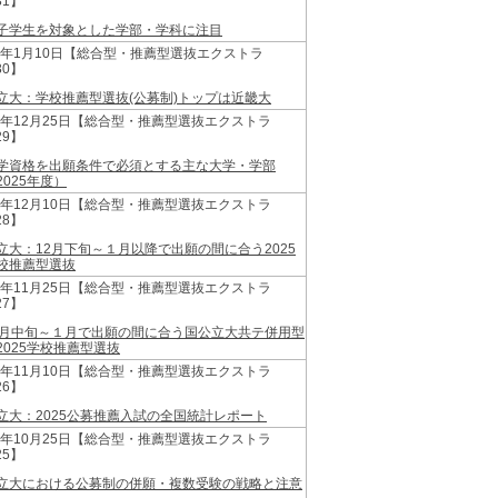
31】
子学生を対象とした学部・学科に注目
25年1月10日【総合型・推薦型選抜エクストラ
30】
立大：学校推薦型選抜(公募制)トップは近畿大
24年12月25日【総合型・推薦型選抜エクストラ
29】
学資格を出願条件で必須とする主な大学・学部
2025年度）
24年12月10日【総合型・推薦型選抜エクストラ
28】
立大：12月下旬～１月以降で出願の間に合う2025
校推薦型選抜
24年11月25日【総合型・推薦型選抜エクストラ
27】
2月中旬～１月で出願の間に合う国公立大共テ併用型
2025学校推薦型選抜
24年11月10日【総合型・推薦型選抜エクストラ
26】
立大：2025公募推薦入試の全国統計レポート
24年10月25日【総合型・推薦型選抜エクストラ
25】
立大における公募制の併願・複数受験の戦略と注意