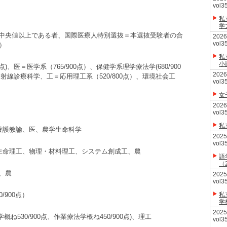
vol3
私
学
中央値以上である者、国際医療人特別選抜＝本選抜受験者の合
20
vol3
）
私
小
00点)、医＝医学系（765/900点）、保健学系理学療法学(680/900
20
線診療科学、工＝応用理工系（520/800点）、環境社会工
vol3
女
20
vol3
私
養護教諭、医、農学生命科学
20
vol3
・生命理工、物理・材料理工、システム創成工、農
語
（
、農
20
vol3
900点）
私
学
20
概ね530/900点、作業療法学概ね450/900点)、理工
vol3