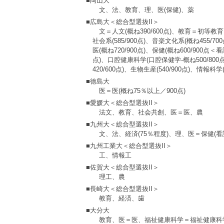
■岡山大
文、法、教育、理、医(保健)、薬
■広島大＜総合型選抜II＞
文＝人文(概ね390/600点)、教育＝初等教
社会系(585/900点)、音楽文化系(概ね455/70
医(概ね720/900点)、保健(概ね600/900点
点)、口腔健康科学(口腔保健学‐概ね500/800点
420/600点)、生物生産(540/900点)、情報科学(
■徳島大
医＝医(概ね75％以上／900点)
■愛媛大＜総合型選抜II＞
法文、教育、社会共創、医＝医、農
■九州大＜総合型選抜II＞
文、法、経済(75％程度)、理、医＝保健
■九州工業大＜総合型選抜II＞
工、情報工
■佐賀大＜総合型選抜II＞
理工、農
■長崎大＜総合型選抜II＞
教育、経済、歯
■大分大
教育、医＝医、福祉健康科学＝福祉健康科学