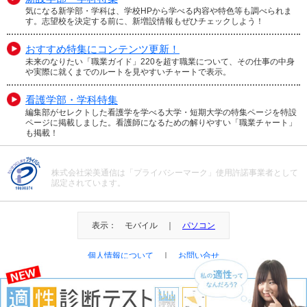
気になる新学部・学科は、学校HPから学べる内容や特色等も調べられま
す。志望校を決定する前に、新増設情報もぜひチェックしよう！
おすすめ特集にコンテンツ更新！
未来のなりたい「職業ガイド」220を超す職業について、その仕事の中身
や実際に就くまでのルートを見やすいチャートで表示。
看護学部・学科特集
編集部がセレクトした看護学を学べる大学・短期大学の特集ページを特設
ページに掲載しました。看護師になるための解りやすい「職業チャート」
も掲載！
株式会社栄美通信は「プライバシーマーク」使用許諾事業者として
認定されています。
表示： モバイル ｜
パソコン
個人情報について
｜
お問い合せ
＠Eibi Tsushin All Right Reserved.