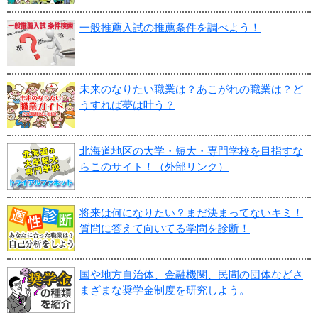
一般推薦入試の推薦条件を調べよう！
未来のなりたい職業は？あこがれの職業は？ど
うすれば夢は叶う？
北海道地区の大学・短大・専門学校を目指すな
らこのサイト！（外部リンク）
将来は何になりたい？まだ決まってないキミ！
質問に答えて向いてる学問を診断！
国や地方自治体、金融機関、民間の団体などさ
まざまな奨学金制度を研究しよう。