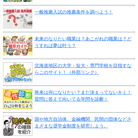
一般推薦入試の推薦条件を調べよう！
未来のなりたい職業は？あこがれの職業は？ど
うすれば夢は叶う？
北海道地区の大学・短大・専門学校を目指すな
らこのサイト！（外部リンク）
将来は何になりたい？まだ決まってないキミ！
質問に答えて向いてる学問を診断！
国や地方自治体、金融機関、民間の団体などさ
まざまな奨学金制度を研究しよう。