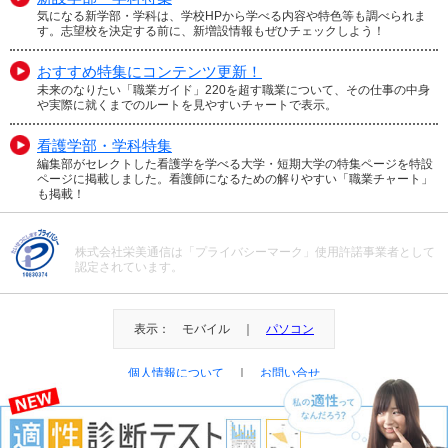
気になる新学部・学科は、学校HPから学べる内容や特色等も調べられま
す。志望校を決定する前に、新増設情報もぜひチェックしよう！
おすすめ特集にコンテンツ更新！
未来のなりたい「職業ガイド」220を超す職業について、その仕事の中身
や実際に就くまでのルートを見やすいチャートで表示。
看護学部・学科特集
編集部がセレクトした看護学を学べる大学・短期大学の特集ページを特設
ページに掲載しました。看護師になるための解りやすい「職業チャート」
も掲載！
株式会社栄美通信は「プライバシーマーク」使用許諾事業者として
認定されています。
表示： モバイル ｜
パソコン
個人情報について
｜
お問い合せ
＠Eibi Tsushin All Right Reserved.