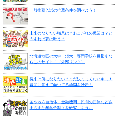
一般推薦入試の推薦条件を調べよう！
未来のなりたい職業は？あこがれの職業は？ど
うすれば夢は叶う？
北海道地区の大学・短大・専門学校を目指すな
らこのサイト！（外部リンク）
将来は何になりたい？まだ決まってないキミ！
質問に答えて向いてる学問を診断！
国や地方自治体、金融機関、民間の団体などさ
まざまな奨学金制度を研究しよう。