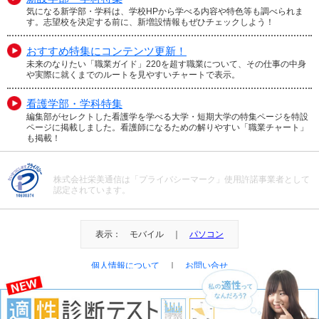
気になる新学部・学科は、学校HPから学べる内容や特色等も調べられま
す。志望校を決定する前に、新増設情報もぜひチェックしよう！
おすすめ特集にコンテンツ更新！
未来のなりたい「職業ガイド」220を超す職業について、その仕事の中身
や実際に就くまでのルートを見やすいチャートで表示。
看護学部・学科特集
編集部がセレクトした看護学を学べる大学・短期大学の特集ページを特設
ページに掲載しました。看護師になるための解りやすい「職業チャート」
も掲載！
株式会社栄美通信は「プライバシーマーク」使用許諾事業者として
認定されています。
表示： モバイル ｜
パソコン
個人情報について
｜
お問い合せ
＠Eibi Tsushin All Right Reserved.