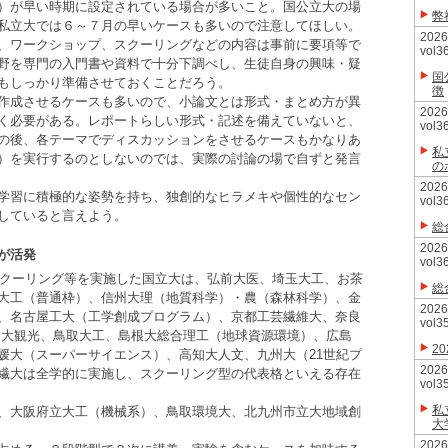
）が早い時期に設定されている場合が多いこと。国公立大の場
弊
私立大では６～７月の早いケースも多いので注意してほしい。
20
、ワークショップ、スクーリングなどの内容は事前に要項等で
vol3
野を専門の入門書や資料で十分下調べし、生徒自身の興味・疑
国
もしっかり準備させておくことだろう。
徴
作成させるケースも多いので、小論文とは形式・まとめ方が異
20
く必要がある。レポートらしい形式・記述を備えていないと、
vol3
の後、各テーマでディスカッションをさせるケースもかなりあ
私
）を実行するのとしないのでは、実際の討論の場で自ずと発言
の
20
学習に積極的な姿勢を持ち、独創的なヒラメキや個性的なセン
vol3
していると言えよう。
総
20
が活発
vol3
スクーリング等を実施した国立大は、弘前大医、埼玉大工、お茶
総
大工（普通枠）、信州大理（地質科学）・農（森林科学）、金
20
、名古屋工大（工学創成プログラム）、京都工芸繊維大、奈良
vol3
山大観光、鳥取大工、島根大総合理工（地球資源環境）、広島
2
媛大（スーパーサイエンス）、高知大人文、九州大（21世紀プ
20
繊大は全学的に実施し、スクーリング型の代表格といえる存在
vol3
私
、大阪府立大工（機械系）、鳥取環境大、北九州市立大地域創
大
20