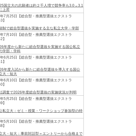
025国立大の志願者は約２千人増で競争率も3.0→3.1
に上昇
25年7月25日【総合型・推薦型選抜エクストラ
43】
願制で総合型選抜を実施する主な私立大学・学部
25年7月10日【総合型・推薦型選抜エクストラ
42】
026年度から新たに総合型選抜を実施する国公私立
の学部・学科
25年6月25日【総合型・推薦型選抜エクストラ
41】
026年度入試から新たに総合型選抜を導入する国公
立大・短大
25年6月10日【総合型・推薦型選抜エクストラ
40】
社調査で2026年度総合型選抜の実施状況が判明
25年5月25日【総合型・推薦型選抜エクストラ
39】
公私立大：ゼミ・授業・ワークショップ参加型の特
25年5月10日【総合型・推薦型選抜エクストラ
38】
立大・短大：事前対話型＝エントリーから合格まで