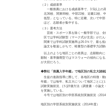
（２）成績基準
一般推薦における成績基準で、3.5以上の
北36校、関東89校、中部22校、近畿11校
低型」となっている。特に近畿、次いで中部
ほど、志願者が集中する。
（３）選考方法
芸術・スポーツ系を除く一般学部では、全
区では学科試験型（マーク式が主流）がだん
関東では学科試験実施率は26.0％で、最も
論文を敬遠しがちで、軽量型の基礎学力試験
以上のような地区ごとの差異は、志願動向に
願制・基準撤廃型ではマスウォーの傾向になる
が大切だろう。
◆弊社「推薦入学年鑑」で地区別の私立大諸統
生徒の進路指導に際して、各地区の特徴・動
年鑑」では毎年、私立大について地区ごとに(１)
試験実施状況、(５)評価方法（調査書・小論文
を実施している。
今号では地区別の学部系統別実施状況（201
地区別の学部系統別実施状況（2014年度）