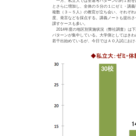
一方、私立大では全選考パターンの約１割を
とさらに増加し、全体の５分の１にゼミ・講義
複数（３～５人）の教官が立ち会い、それぞれ
度、発言などを採点する。講義ノートも提出さ
課すケースも多い。
2014年度の地区別実施状況（弊社調査）は
パターンが集中している。大学側としてはきわ
若干出始めているが、今日ではＡＯ入試におけ