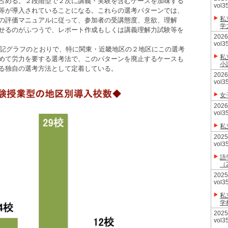
占める。２段階型で２次に講義・実験を含むケースを加味する
vol3
等が導入されていることになる。これらの選考パターンでは、
私
の評価マニュアルに従って、参加者の受講態度、意欲、理解
学
せるのがふつうで、レポート作成もしくは講義理解力試験等を
20
vol3
下記グラフのとおりで、特に関東・近畿地区の２地区にこの選考
私
めて労力を要する選考法で、このパターンを廃止するケースも
小
る独自の選考方法として定着している。
20
vol3
女
20
vol3
私
20
vol3
語
（
20
vol3
私
学
20
vol3