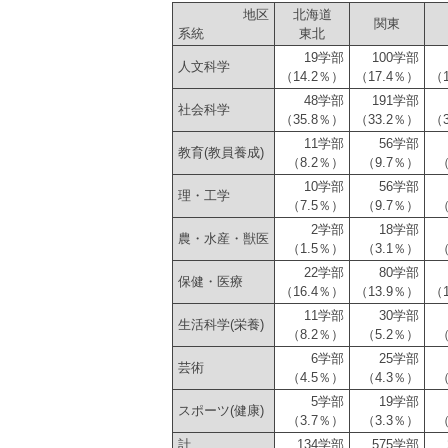
地区
北海道
関東
系統
東北
19学部
100学部
人文科学
（14.2％）
（17.4％）
（
48学部
191学部
社会科学
（35.8％）
（33.2％）
（
11学部
56学部
教育(教員養成)
（8.2％）
（9.7％）
（
10学部
56学部
理・工学
（7.5％）
（9.7％）
（
2学部
18学部
農・水産・獣医
（1.5％）
（3.1％）
（
22学部
80学部
保健・医療
（16.4％）
（13.9％）
（
11学部
30学部
生活科学(栄養)
（8.2％）
（5.2％）
（
6学部
25学部
芸術
（4.5％）
（4.3％）
（
5学部
19学部
スポーツ(健康)
（3.7％）
（3.3％）
（
計
134学部
575学部