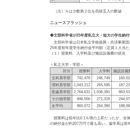
（注）％は少数第２位を四捨五入の数値
ニュースフラッシュ
◆文部科学省が25年度私立大・短大の学生納
文部科学省は日本私立学校振興・共済事業団
25年度初年度学生納付金平均額（定員１人当
（１）授業料、入学料及び施設設備費の状況
＜私立大学・学部＞
区分
授業料
入学料
施設設備
文科系学部
742,478
246,749
160,0
理科系学部
1,043,212
265,595
187,2
医歯系学部
2,764,631
1,036,391
863,5
その他学部
946,556
271,318
244,0
全平均
860,072
264,390
188,0
授業料は前年比0.1％増の上昇だったが、全
の納付金が約207万円で最も高い。歯学系は前