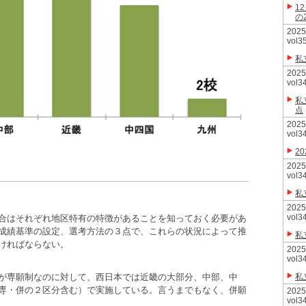
1
の
20
vol3
私
20
vol3
私
点
20
vol3
2
20
vol3
私
20
vol3
合はそれぞれ地区特有の特徴があることを知っておく必要があ
成績基準の設定、選考方法の３点で、これらの状況によって推
私
ければならない。
20
vol3
が専願制なのに対して、西日本では近畿の大部分、中部、中
私
専・併の２区分含む）で実施している。言うまでもなく、併願
20
vol3