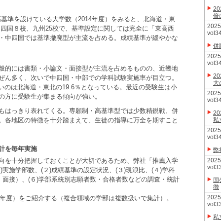
2
倍
高基準を設けている大学数（2014年度）をみると、北海道・東
20
、中四国８校、九州25校で、基準設定に関しては完全に「東高西
vol3
・中四国では基準撤廃型が主流を占める。成績基準が緩やかな
併
20
vol3
般的には書類・小論文・面接型が主流を占めるものの、近畿地
2
ぜん多く、次いで中四国・中部での学科試験実施率が目立つ。
大
低いのは北海道・東北の19.6％となっている。最近の受験生は小
20
の方に受験生が集まる傾向が強い。
vol3
もはっきり表れてくる。専願制・高基準型では少数精鋭戦、併
2
。各地区の特徴を十分踏まえて、生徒の指導に万全を期すこと
私
20
vol3
計を毎年実施
弊
向を十分把握しておくことが大切であるため、弊社「推薦入学
20
vol3
実施学部数、(２)成績基準の設定状況、(３)現浪比、(４)学科
・面接）、(６)学部系統別志願者数・合格者数などの調査・統計
国
徴
20
4年度）をご紹介する（複合領域の学部は複数扱いで集計）。
vol3
私