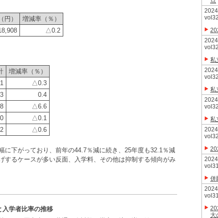
点
20
vol3
（円）
増減率（％）
18,908
△0.2
2
20
vol3
私
20
計
増減率（％）
vol3
61
△0.3
私
03
0.4
20
98
△6.6
vol3
30
△0.1
私
82
△0.6
20
vol3
2
下がっており、前年の44.7％減に続き、25年度も32.1％減
げするケースが多い反面、入学料、その他は抑制する傾向がみ
20
vol3
併
20
vol3
2
と入学者比率の推移
大