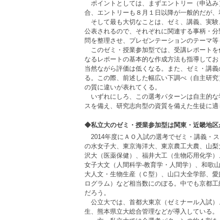
ポイントとしては、まずエントリー（申込み
合、エントリーも８月１日以降が一般的だが、
そして最も大切なことは、ゼミ、講義、実験
公表されるので、それぞれに関連する事柄・分
問を整理させ、プレゼンテーションのテーマ等
このゼミ・授業参加型では、受講レポートを
なるレポートの基本的な作成方法も指導してお
当然ながら評価は低くなる。また、ゼミ・講義
る。この際、前述した幅広い下調べ（自主研究
の質に違いが表れてくる。
いずれにしろ、この選考パターンは自主的な
スを備え、研究志向型の資質を備えた生徒に適
◆私立大のゼミ・授業参加型は関東・近畿地区
2014年度にＡＯ入試の選考でゼミ・講義・
の水女子大、東京海洋大、東京農工大農、山梨
沢大（医薬保健）、福井大工（生物応用化学）
女子大文（人間科学‐教育学・人間学）、和歌
大人文・生物生産（Ｃ型）、山口大全学部、愛
ログラム）など相当数にのぼる。中でも京都工
だろう。
公立大では、首都大東京（ゼミナール入試）
生、熊本県立大総合管理などが導入している。