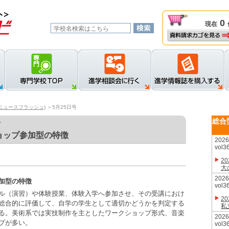
0
現在
資料請求カゴを見る
新規登録
ロ
ニュースフラッシュ)
＞5月25日号
総合
号
ョップ参加型の特徴
20
vol3
2
大
20
加型の特徴
vol3
ル（演習）や体験授業、体験入学へ参加させ、その受講におけ
2
総合的に評価して、自学の学生として適切かどうかを判定する
私
る。美術系では実技制作を主としたワークショップ形式、音楽
20
プが多い。
vol3