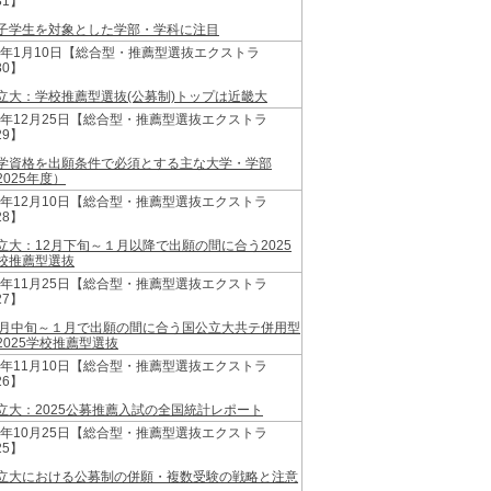
31】
子学生を対象とした学部・学科に注目
25年1月10日【総合型・推薦型選抜エクストラ
30】
立大：学校推薦型選抜(公募制)トップは近畿大
24年12月25日【総合型・推薦型選抜エクストラ
29】
学資格を出願条件で必須とする主な大学・学部
2025年度）
24年12月10日【総合型・推薦型選抜エクストラ
28】
立大：12月下旬～１月以降で出願の間に合う2025
校推薦型選抜
24年11月25日【総合型・推薦型選抜エクストラ
27】
2月中旬～１月で出願の間に合う国公立大共テ併用型
2025学校推薦型選抜
24年11月10日【総合型・推薦型選抜エクストラ
26】
立大：2025公募推薦入試の全国統計レポート
24年10月25日【総合型・推薦型選抜エクストラ
25】
立大における公募制の併願・複数受験の戦略と注意