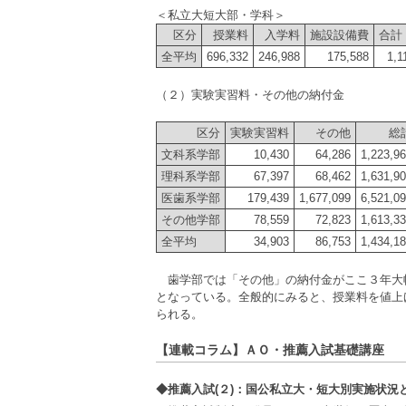
＜私立大短大部・学科＞
区分
授業料
入学料
施設設備費
合計
全平均
696,332
246,988
175,588
1,1
（２）実験実習料・その他の納付金
区分
実験実習料
その他
総
文科系学部
10,430
64,286
1,223,9
理科系学部
67,397
68,462
1,631,9
医歯系学部
179,439
1,677,099
6,521,0
その他学部
78,559
72,823
1,613,3
全平均
34,903
86,753
1,434,1
歯学部では「その他」の納付金がここ３年大幅に
となっている。全般的にみると、授業料を値上
られる。
【連載コラム】ＡＯ・推薦入試基礎講座
◆推薦入試(２)：国公私立大・短大別実施状況