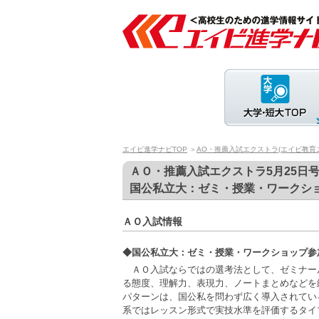
エイビ進学ナビTOP
＞
AO・推薦入試エクストラ(エイビ教育
ＡＯ・推薦入試エクストラ5月25日
国公私立大：ゼミ・授業・ワークシ
ＡＯ入試情報
◆国公私立大：ゼミ・授業・ワークショップ参
ＡＯ入試ならではの選考法として、ゼミナー
る態度、理解力、表現力、ノートまとめなどを
パターンは、国公私を問わず広く導入されてい
系ではレッスン形式で実技水準を評価するタイ