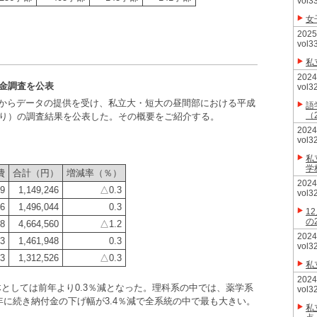
vol3
女
20
vol3
私
20
付金調査を公表
vol3
からデータの提供を受け、私立大・短大の昼間部における平成
語
（
たり）の調査結果を公表した。その概要をご紹介する。
20
vol3
私
学
費
合計（円）
増減率（％）
20
19
1,149,246
△0.3
vol3
36
1,496,044
0.3
1
の
38
4,664,560
△1.2
20
73
1,461,948
0.3
vol3
63
1,312,526
△0.3
私
20
体としては前年より0.3％減となった。理科系の中では、薬学系
vol3
年に続き納付金の下げ幅が3.4％減で全系統の中で最も大きい。
私