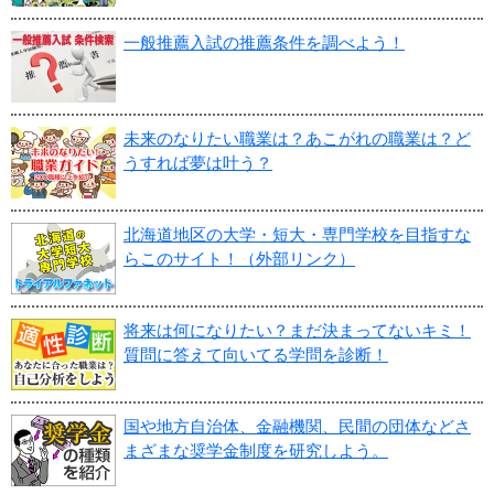
一般推薦入試の推薦条件を調べよう！
未来のなりたい職業は？あこがれの職業は？ど
うすれば夢は叶う？
北海道地区の大学・短大・専門学校を目指すな
らこのサイト！（外部リンク）
将来は何になりたい？まだ決まってないキミ！
質問に答えて向いてる学問を診断！
国や地方自治体、金融機関、民間の団体などさ
まざまな奨学金制度を研究しよう。