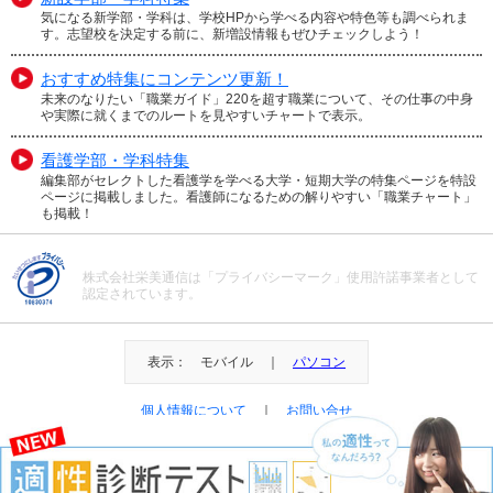
気になる新学部・学科は、学校HPから学べる内容や特色等も調べられま
す。志望校を決定する前に、新増設情報もぜひチェックしよう！
おすすめ特集にコンテンツ更新！
未来のなりたい「職業ガイド」220を超す職業について、その仕事の中身
や実際に就くまでのルートを見やすいチャートで表示。
看護学部・学科特集
編集部がセレクトした看護学を学べる大学・短期大学の特集ページを特設
ページに掲載しました。看護師になるための解りやすい「職業チャート」
も掲載！
株式会社栄美通信は「プライバシーマーク」使用許諾事業者として
認定されています。
表示： モバイル ｜
パソコン
個人情報について
｜
お問い合せ
＠Eibi Tsushin All Right Reserved.