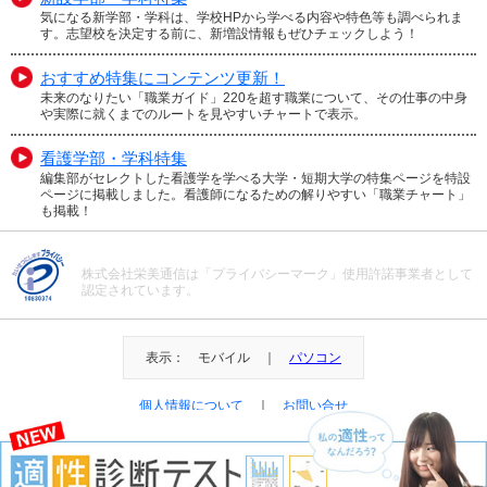
気になる新学部・学科は、学校HPから学べる内容や特色等も調べられま
す。志望校を決定する前に、新増設情報もぜひチェックしよう！
おすすめ特集にコンテンツ更新！
未来のなりたい「職業ガイド」220を超す職業について、その仕事の中身
や実際に就くまでのルートを見やすいチャートで表示。
看護学部・学科特集
編集部がセレクトした看護学を学べる大学・短期大学の特集ページを特設
ページに掲載しました。看護師になるための解りやすい「職業チャート」
も掲載！
株式会社栄美通信は「プライバシーマーク」使用許諾事業者として
認定されています。
表示： モバイル ｜
パソコン
個人情報について
｜
お問い合せ
＠Eibi Tsushin All Right Reserved.