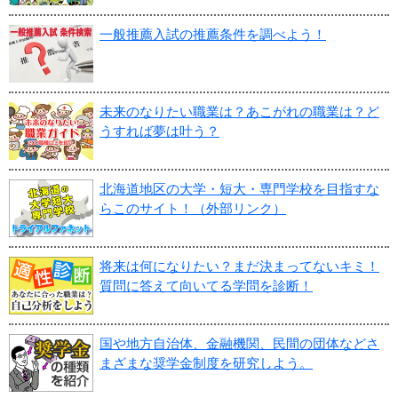
一般推薦入試の推薦条件を調べよう！
未来のなりたい職業は？あこがれの職業は？ど
うすれば夢は叶う？
北海道地区の大学・短大・専門学校を目指すな
らこのサイト！（外部リンク）
将来は何になりたい？まだ決まってないキミ！
質問に答えて向いてる学問を診断！
国や地方自治体、金融機関、民間の団体などさ
まざまな奨学金制度を研究しよう。