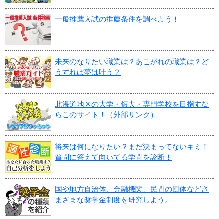
一般推薦入試の推薦条件を調べよう！
未来のなりたい職業は？あこがれの職業は？ど
うすれば夢は叶う？
北海道地区の大学・短大・専門学校を目指すな
らこのサイト！（外部リンク）
将来は何になりたい？まだ決まってないキミ！
質問に答えて向いてる学問を診断！
国や地方自治体、金融機関、民間の団体などさ
まざまな奨学金制度を研究しよう。