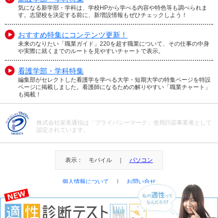
気になる新学部・学科は、学校HPから学べる内容や特色等も調べられま
す。志望校を決定する前に、新増設情報もぜひチェックしよう！
おすすめ特集にコンテンツ更新！
未来のなりたい「職業ガイド」220を超す職業について、その仕事の中身
や実際に就くまでのルートを見やすいチャートで表示。
看護学部・学科特集
編集部がセレクトした看護学を学べる大学・短期大学の特集ページを特設
ページに掲載しました。看護師になるための解りやすい「職業チャート」
も掲載！
株式会社栄美通信は「プライバシーマーク」使用許諾事業者として
認定されています。
表示： モバイル ｜
パソコン
個人情報について
｜
お問い合せ
＠Eibi Tsushin All Right Reserved.